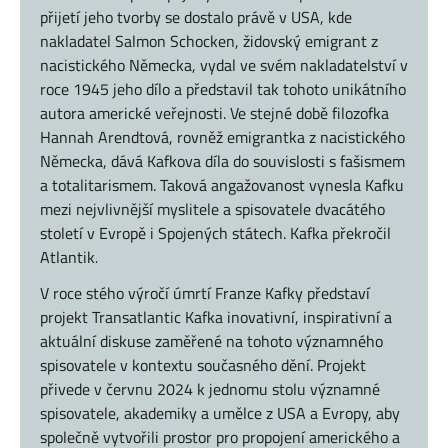
přijetí jeho tvorby se dostalo právě v USA, kde
nakladatel Salmon Schocken, židovský emigrant z
nacistického Německa, vydal ve svém nakladatelství v
roce 1945 jeho dílo a představil tak tohoto unikátního
autora americké veřejnosti. Ve stejné době filozofka
Hannah Arendtová, rovněž emigrantka z nacistického
Německa, dává Kafkova díla do souvislosti s fašismem
a totalitarismem. Taková angažovanost vynesla Kafku
mezi nejvlivnější myslitele a spisovatele dvacátého
století v Evropě i Spojených státech. Kafka překročil
Atlantik
.
V roce stého výročí úmrtí Franze Kafky představí
projekt Transatlantic Kafka inovativní, inspirativní a
aktuální diskuse zaměřené na tohoto významného
spisovatele v kontextu současného dění. Projekt
přivede v červnu 2024 k jednomu stolu významné
spisovatele, akademiky a umělce z USA a Evropy, aby
společně vytvořili prostor pro propojení amerického a