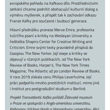
evropského pohledu na Kafkovo dílo. Prostřednictvím
setkání chceme podnítit obohacující kulturní dialog a
výměnu myšlenek, a přispět tak k zachování odkazu
Franze Kafky pro současné i budoucí generace.
Hlavní přednášku pronese Merve Emre, profesorka
tvůrčího psaní a kritiky na Wesleyan University a
ředitelka Shapiro Center for Creative Writing and
Criticism. Emre svými texty pravidelně přispívá do
časopisu The New Yorker. Její eseje a kritiky se
objevují v různých publikacích, od The New York
Review of Books, Harper’s, The New York Times
Magazine, The Atlantic až po London Review of Books.
V roce 2019 získala cenu Philipa Leverhulma. Její
práci podpořilo mnoho prestižních institucí, mimo jiné
i Institut pro postgraduální studium v Berlíně.
Projekt Transatlantic Kafka pořádá Židovské muzeum
v Praze ve spolupráci s Anglo-americkou univerzitou,
Knihovnou Václava Havla a Harvardovou univerzitou. Akci