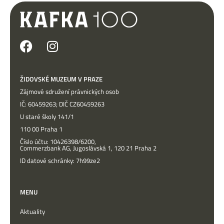
ŽIDOVSKÉ MUZEUM V PRAZE
Zájmové sdružení právnických osob
IČ: 60459263; DIČ CZ60459263
U staré školy 141/1
110 00 Praha 1
Číslo účtu: 10426398/6200,
Commerzbank AG, Jugoslávská 1, 120 21 Praha 2
ID datové schránky: 7h99ze2
MENU
Aktuality