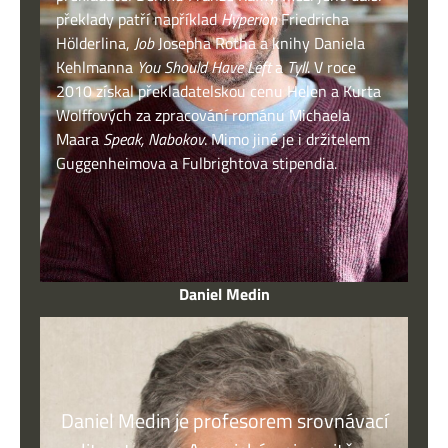
překlady patří například
Hyperion
Friedricha
Hölderlina,
Job
Josepha Rotha a knihy Daniela
Kehlmanna
You Should Have Left
a
Tyll
. V roce
2010 získal překladatelskou cenu Helen a Kurta
Wolffových za zpracování románu Michaela
Maara
Speak, Nabokov
. Mimo jiné je i držitelem
Guggenheimova a Fulbrightova stipendia.
Daniel Medin
Daniel Medin je profesorem srovnávací