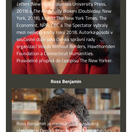
Letters
(New York: Columbia University Press,
2019) a
The Personality Brokers
(Doubleday: New
York, 2018), kterou The New York Times, The
Economist, NPR, CBC a The Spectator vybraly
mezi nejlepší knihy roku 2018. Autorka působí v
současné době jako členka správní rady
organizací Words Without Borders, Hawthornden
Foundation a Connecticut Humanities.
Pravidelně přispívá do časopisu The New Yorker.
Ross Benjamin
Ross Benjamin je mezinárodně uznávaný
překladatel Deníků Franze Kafky. Mezi jeho další