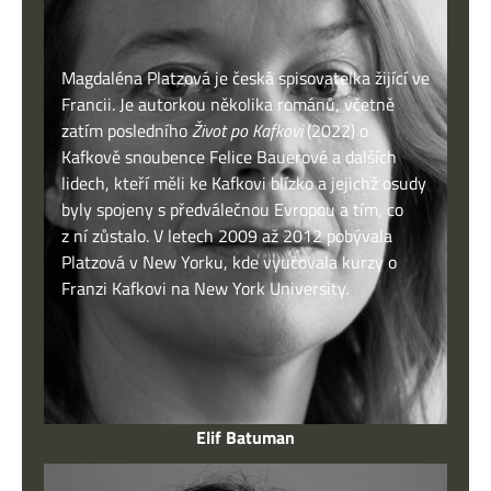
Magdaléna Platzová je česká spisovatelka žijící ve
Francii. Je autorkou několika románů, včetně
zatím posledního
Život po Kafkovi
(2022) o
Kafkově snoubence Felice Bauerové a dalších
lidech, kteří měli ke Kafkovi blízko a jejichž osudy
byly spojeny s předválečnou Evropou a tím, co
z ní zůstalo. V letech 2009 až 2012 pobývala
Platzová v New Yorku, kde vyučovala kurzy o
Franzi Kafkovi na New York University.
Elif Batuman