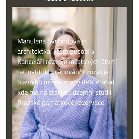
Mahulena Svobodová je
architektka, která působí v
Kanceláři rozvoje městských čtvrtí
na Institutu plánování a rozvoje
hlavního města Prahy (IPR Praha),
kde má na starosti územní studii
Pražské památkové rezervace.