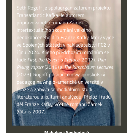
Seth Rogoff je spoluorganizátorem projektu
Transatlantic Kafka. Je autorem
připravovaného románu Zámek,
intertextuálního zkoumání velkého
nedokončeného díla Franze Kafky, který vyjde
ve Spojených státech v nakladatelství FC2 v
říjnu 2024. K jeho předchozím románům se
řadí:
First, the Raven: a Preface
(2017),
Thin
Rising Vapors
(2018) a
The Kirschbaum Lectures
(2023). Rogoff působí jako vysokoškolský
pedagog na Anglo-americké univerzitě v
Praze a zabývá se mediálními studii,
literaturou a kulturní analýzou. Přeložil řadu
děl Franze Kafky, včetně románu Zámek
(Vitalis 2007).
Mahulena Svobodová