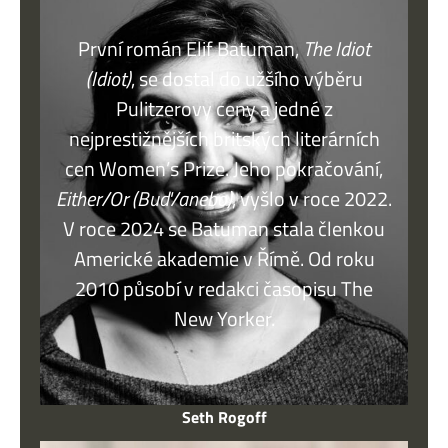
První román Elif Batuman,
The Idiot
(Idiot)
, se dostal do užšího výběru
Pulitzerovy ceny a jedné z
nejprestižnějších britských literárních
cen Women’s Prize. Jeho pokračování,
Either/Or (Buď/anebo)
, vyšlo v roce 2022.
V roce 2024 se Batuman stala členkou
Americké akademie v Římě. Od roku
2010 působí v redakci časopisu The
New Yorker.
Seth Rogoff