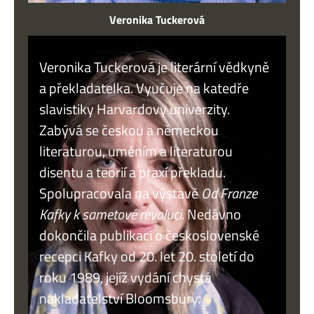
Veronika Tuckerová
Veronika Tuckerová je literární vědkyně
a překladatelka. Vyučuje na katedře
slavistiky Harvardovy univerzity.
Zabývá se českou a německou
literaturou, uměním a literaturou
disentu a teorií a praxí překladu.
Spolupracovala na výstavě
Od Franze
Kafky k sametové revoluci
. Nedávno
dokončila publikaci o československé
recepci Kafky od 20. let 20. století do
roku 1989, jejíž vydání chystá
nakladatelství Bloomsbury.