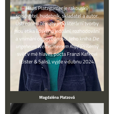
Hans Platzgumer je rakouský
spisovatel, hudebník, skladatel a autor.
Ústředními tématy jeho literární tvorby
jsou etika lidského jednání, rozhodování
a vnímání odpovědnosti. Jeho kniha
Die
ungeheure Welt in meinem Kopf
(Příšerný
svět v mé hlavě), pocta Franzi Kafkovi
(Elster & Salis), vyjde v dubnu 2024.
Magdaléna Platzová