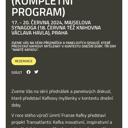
(KOMPLETNÍ
PROGRAM)
17. - 20. ČERVNA 2024, MAISELOVA
SYNAGOGA (18. ČERVNA TÉŽ KNIHOVNA
VÁCLAVA HAVLA), PRAHA
ZVEME VÁS NA SÉRII PŘEDNÁŠEK A PANELOVÝCH DISKUZÍ, KTERÉ
PŘEDSTAVÍ KAFKOVY MYŠLENKY V KONTEXTU DNEŠNÍ DOBY. TŘI DNY
"NABITÉ KAFKOU".
REZERVACE
SDÍLET
Zveme Vás na sérii přednášek a panelových diskuzí,
které představí Kafkovy myšlenky v kontextu dnešní
doby.
V roce stého výročí úmrtí Franze Kafky představí
projekt Transatlantic Kafka inovativní, inspirativní a