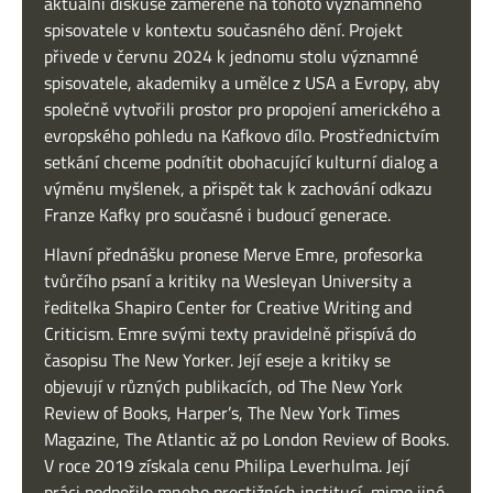
aktuální diskuse zaměřené na tohoto významného
spisovatele v kontextu současného dění. Projekt
přivede v červnu 2024 k jednomu stolu významné
spisovatele, akademiky a umělce z USA a Evropy, aby
společně vytvořili prostor pro propojení amerického a
evropského pohledu na Kafkovo dílo. Prostřednictvím
setkání chceme podnítit obohacující kulturní dialog a
výměnu myšlenek, a přispět tak k zachování odkazu
Franze Kafky pro současné i budoucí generace.
Hlavní přednášku pronese Merve Emre, profesorka
tvůrčího psaní a kritiky na Wesleyan University a
ředitelka Shapiro Center for Creative Writing and
Criticism. Emre svými texty pravidelně přispívá do
časopisu The New Yorker. Její eseje a kritiky se
objevují v různých publikacích, od The New York
Review of Books, Harper’s, The New York Times
Magazine, The Atlantic až po London Review of Books.
V roce 2019 získala cenu Philipa Leverhulma. Její
práci podpořilo mnoho prestižních institucí, mimo jiné