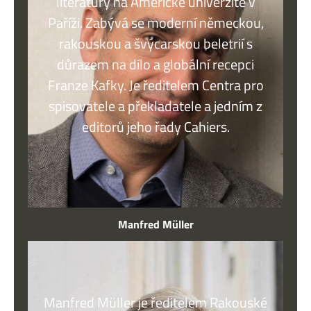
literatury na Americké univerzitě v
Paříži. Zabývá se moderní německou,
rakouskou a švýcarskou beletrií s
důrazem na dílo a globální recepci
Franze Kafky. Je ředitelem Centra pro
spisovatele a překladatele a jedním z
editorů jeho řady Cahiers.
Manfred Müller
Manfred Müller je ředitelem Rakouské