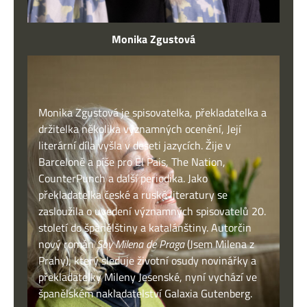
Monika Zgustová
Monika Zgustová je spisovatelka, překladatelka a
držitelka několika významných ocenění, Její
literární díla vyšla v deseti jazycích. Žije v
Barceloně a píše pro El Pais, The Nation,
CounterPunch a další periodika. Jako
překladatelka české a ruské literatury se
zasloužila o uvedení významných spisovatelů 20.
století do španělštiny a katalánštiny. Autorčin
nový román
Soy Milena de Praga
(Jsem Milena z
Prahy), který sleduje životní osudy novinářky a
překladatelky Mileny Jesenské, nyní vychází ve
španělském nakladatelství Galaxia Gutenberg.