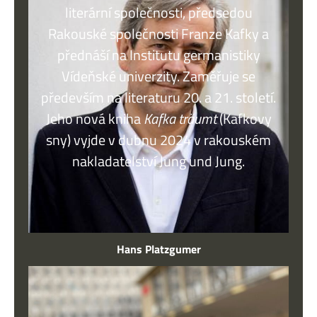
literární společnosti, předsedou
Rakouské společnosti Franze Kafky a
přednáší na Institutu germanistiky
Vídeňské univerzity. Zaměřuje se
především na literaturu 20. a 21. století.
Jeho nová kniha
Kafka träumt
(Kafkovy
sny) vyjde v dubnu 2024 v rakouském
nakladatelství Jung und Jung.
Hans Platzgumer