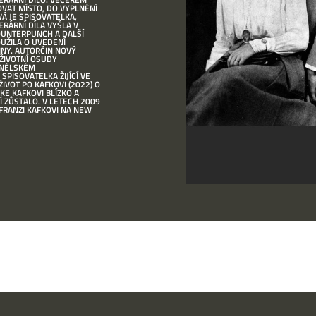
VOVAT MÍSTO, DO VYPLNĚNÍ
Á JE SPISOVATELKA,
ERÁRNÍ DÍLA VYŠLA V
 COUNTERPUNCH A DALŠÍ
OUŽILA O UVEDENÍ
INY. AUTORČIN NOVÝ
 ŽIVOTNÍ OSUDY
ANĚLSKÉM
PISOVATELKA ŽIJÍCÍ VE
IVOT PO KAFKOVI (2022) O
KE KAFKOVI BLÍZKO A
Í ZŮSTALO. V LETECH 2009
FRANZI KAFKOVI NA NEW