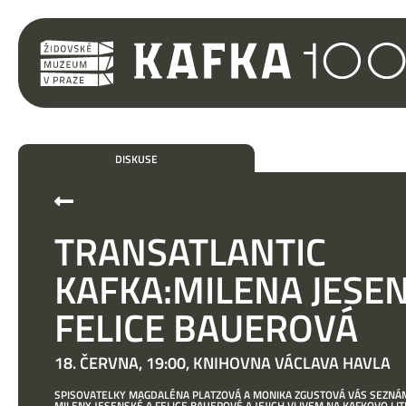
DISKUSE
TRANSATLANTIC
KAFKA:MILENA JESE
FELICE BAUEROVÁ
18. ČERVNA, 19:00, KNIHOVNA VÁCLAVA HAVLA
SPISOVATELKY MAGDALÉNA PLATZOVÁ A MONIKA ZGUSTOVÁ VÁS SEZNÁM
MILENY JESENSKÉ A FELICE BAUEROVÉ A JEJICH VLIVEM NA KAFKOVO LI