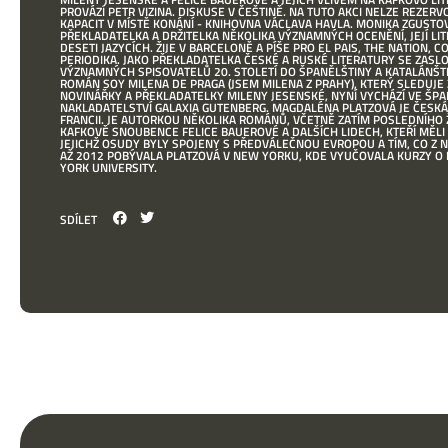
PROVÁZÍ PETR VIZINA. DISKUSE V ČEŠTINĚ. NA TUTO AKCI NELZE REZER
KAPACIT V MÍSTĚ KONÁNÍ - KNIHOVNA VÁCLAVA HAVLA. MONIKA ZGUSTOV
PŘEKLADATELKA A DRŽITELKA NĚKOLIKA VÝZNAMNÝCH OCENĚNÍ, JEJÍ LIT
DESETI JAZYCÍCH. ŽIJE V BARCELONĚ A PÍŠE PRO EL PAIS, THE NATION,
PERIODIKA. JAKO PŘEKLADATELKA ČESKÉ A RUSKÉ LITERATURY SE ZASL
VÝZNAMNÝCH SPISOVATELŮ 20. STOLETÍ DO ŠPANĚLŠTINY A KATALÁNŠT
ROMÁN SOY MILENA DE PRAGA (JSEM MILENA Z PRAHY), KTERÝ SLEDUJE
NOVINÁŘKY A PŘEKLADATELKY MILENY JESENSKÉ, NYNÍ VYCHÁZÍ VE ŠP
NAKLADATELSTVÍ GALAXIA GUTENBERG. MAGDALÉNA PLATZOVÁ JE ČESKÁ S
FRANCII. JE AUTORKOU NĚKOLIKA ROMÁNŮ, VČETNĚ ZATÍM POSLEDNÍHO Ž
KAFKOVĚ SNOUBENCE FELICE BAUEROVÉ A DALŠÍCH LIDECH, KTEŘÍ MĚLI 
JEJICHŽ OSUDY BYLY SPOJENY S PŘEDVÁLEČNOU EVROPOU A TÍM, CO Z N
AŽ 2012 POBÝVALA PLATZOVÁ V NEW YORKU, KDE VYUČOVALA KURZY O 
YORK UNIVERSITY.
SDÍLET