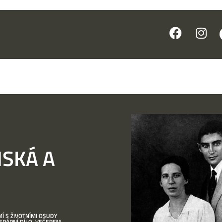
NSKÁ A
Í S ŽIVOTNÍMI OSUDY
TERÁRNÍ DÍLO. VEČEREM